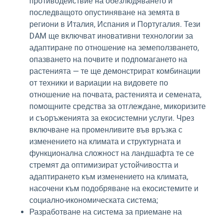
противодействие на обезлюдяването и
последващото опустиняване на земята в
региони в Италия, Испания и Португалия. Тези
DAM ще включват иновативни технологии за
адаптиране по отношение на земеползването,
опазването на почвите и подпомагането на
растенията — те ще демонстрират комбинации
от техники и вариации на видовете по
отношение на почвата, растенията и семената,
помощните средства за отглеждане, микоризите
и съоръженията за екосистемни услуги. Чрез
включване на променливите във връзка с
изменението на климата и структурната и
функционална сложност на ландшафта те се
стремят да оптимизират устойчивостта и
адаптирането към изменението на климата,
насочени към подобряване на екосистемите и
социално-икономическата система;
Разработване на система за приемане на