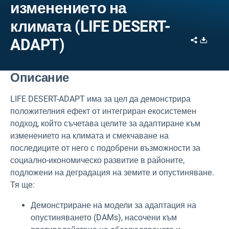
изменението на
климата (LIFE DESERT-
Share
Downl
ADAPT)
Описание
LIFE DESERT-ADAPT има за цел да демонстрира
положителния ефект от интегриран екосистемен
подход, който съчетава целите за адаптиране към
изменението на климата и смекчаване на
последиците от него с подобрени възможности за
социално-икономическо развитие в районите,
подложени на деградация на земите и опустиняване.
Тя ще:
Демонстриране на модели за адаптация на
опустиняването (DAMs), насочени към