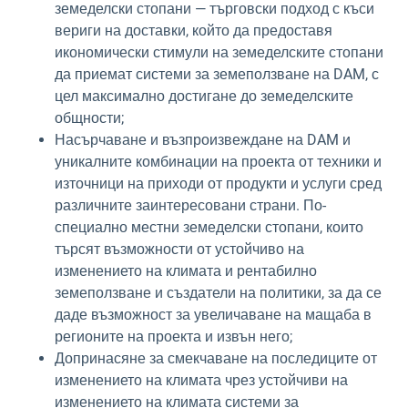
земеделски стопани — търговски подход с къси
вериги на доставки, който да предоставя
икономически стимули на земеделските стопани
да приемат системи за земеползване на DAM, с
цел максимално достигане до земеделските
общности;
Насърчаване и възпроизвеждане на DAM и
уникалните комбинации на проекта от техники и
източници на приходи от продукти и услуги сред
различните заинтересовани страни. По-
специално местни земеделски стопани, които
търсят възможности от устойчиво на
изменението на климата и рентабилно
земеползване и създатели на политики, за да се
даде възможност за увеличаване на мащаба в
регионите на проекта и извън него;
Допринасяне за смекчаване на последиците от
изменението на климата чрез устойчиви на
изменението на климата системи за