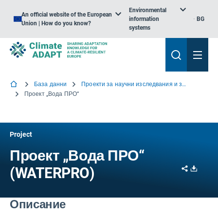
Environmental
An official website of the European
information
BG
Union | How do you know?
systems
База данни
Проекти за научни изследвания и знания
Проект „Вода ПРО“
Project
Проект „Вода ПРО“
Share
Downl
(WATERPRO)
Описание