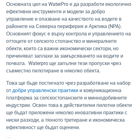
Основната цел на WaterPro е да разработи екологично
ефективни инструменти и модели за добро
управление и опазване на качеството на водите в
районите на Северна периферия и Арктика (NPA)
.
Основният фокус е върху контрола и управлението на
оттоците от селското стопанство и минералните
обекти, които са важни икономически сектори, но
причиняват заплахи за замърсяването на водите и
почвата. Waterpro ще запълни тези пропуски чрез
съвместно пилотиране в няколко обекта.
Това ще бъде постигнато чрез разработване на набор
от
добри управленски практики
и комуникационна
платформа за селскостопанските и миннодобивните
индустрии. Освен това в действителни пилотни обекти
ще бъдат приложени няколко иновативни практики с
ниски разходи, а тяхното третиране и икономическа
ефективност ще бъдат оценени.