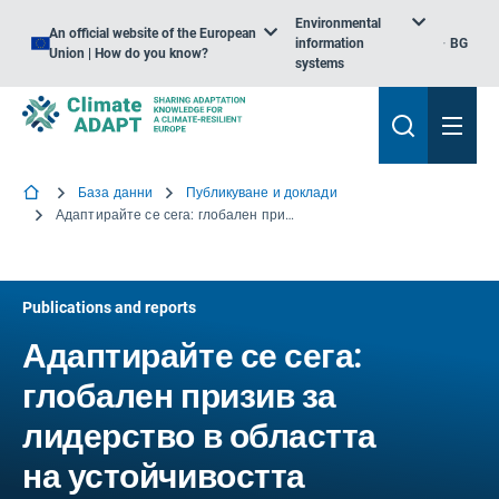
Environmental
An official website of the European
information
BG
Union | How do you know?
systems
База данни
Публикуване и доклади
Адаптирайте се сега: глобален призив за лидерство в областта на устойчивостта спрямо изменението на климата
Publications and reports
Адаптирайте се сега:
глобален призив за
лидерство в областта
на устойчивостта