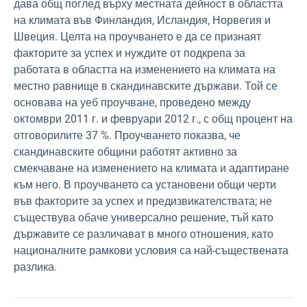
дава общ поглед върху местната дейност в областта
на климата във Финландия, Исландия, Норвегия и
Швеция. Целта на проучването е да се признаят
факторите за успех и нуждите от подкрепа за
работата в областта на изменението на климата на
местно равнище в скандинавските държави. Той се
основава на уеб проучване, проведено между
октомври 2011 г. и февруари 2012 г., с общ процент на
отговорилите 37 %. Проучването показва, че
скандинавските общини работят активно за
смекчаване на изменението на климата и адаптиране
към него. В проучването са установени общи черти
във факторите за успех и предизвикателствата; не
съществува обаче универсално решение, тъй като
държавите се различават в много отношения, като
националните рамкови условия са най-съществената
разлика.