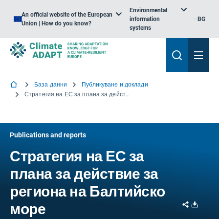
Environmental
An official website of the European
information
BG
Union | How do you know?
systems
База данни
Публикуване и доклади
Стратегия на ЕС за плана за действие за региона на Балтийско море
Publications and reports
Стратегия на ЕС за
плана за действие за
региона на Балтийско
Share
Downl
море