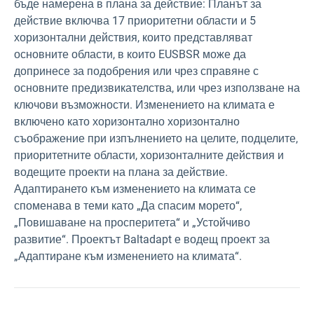
бъде намерена в плана за действие: Планът за
действие включва 17 приоритетни области и 5
хоризонтални действия, които представляват
основните области, в които EUSBSR може да
допринесе за подобрения или чрез справяне с
основните предизвикателства, или чрез използване на
ключови възможности. Изменението на климата е
включено като хоризонтално хоризонтално
съображение при изпълнението на целите, подцелите,
приоритетните области, хоризонталните действия и
водещите проекти на плана за действие.
Адаптирането към изменението на климата се
споменава в теми като „Да спасим морето“,
„Повишаване на просперитета“ и „Устойчиво
развитие“. Проектът Baltadapt е водещ проект за
„Адаптиране към изменението на климата“.