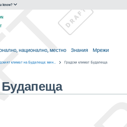
ou know?
онално, национално, местно
Знания
Мрежи
Градският климат на Будапеща: минало, настояще и бъдеще
Градски климат Будапеща
т Будапеща