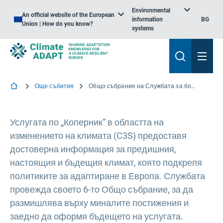
Environmental
An official website of the European
information
BG
Union | How do you know?
systems
Още събития
Общо събрание на Службата за борба с изменението на климата по програма „Коперник“ — издание за 2023 г.
Услугата по „Коперник“ в областта на
изменението на климата (C3S) предоставя
достоверна информация за предишния,
настоящия и бъдещия климат, която подкрепя
политиките за адаптиране в Европа. Службата
провежда своето 6-то Общо събрание, за да
размишлява върху миналите постижения и
заедно да оформя бъдещето на услугата.