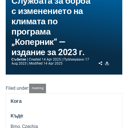
Службата за борба
с изменението на
климата по
програма
„Коперник“ —
издание за 2023 г.
Събитие
Created
14 Apr 2025
Публикувано
17
Share
Download
Aug 2023
Modified
14 Apr 2025
Filed under:
meeting
Кога
Къде
Brno, Czechia