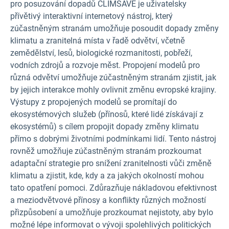
pro posuzování dopadů CLIMSAVE je uživatelsky
přívětivý interaktivní internetový nástroj, který
zúčastněným stranám umožňuje posoudit dopady změny
klimatu a zranitelná místa v řadě odvětví, včetně
zemědělství, lesů, biologické rozmanitosti, pobřeží,
vodních zdrojů a rozvoje měst. Propojení modelů pro
různá odvětví umožňuje zúčastněným stranám zjistit, jak
by jejich interakce mohly ovlivnit změnu evropské krajiny.
Výstupy z propojených modelů se promítají do
ekosystémových služeb (přínosů, které lidé získávají z
ekosystémů) s cílem propojit dopady změny klimatu
přímo s dobrými životními podmínkami lidí. Tento nástroj
rovněž umožňuje zúčastněným stranám prozkoumat
adaptační strategie pro snížení zranitelnosti vůči změně
klimatu a zjistit, kde, kdy a za jakých okolností mohou
tato opatření pomoci. Zdůrazňuje nákladovou efektivnost
a meziodvětvové přínosy a konflikty různých možností
přizpůsobení a umožňuje prozkoumat nejistoty, aby bylo
možné lépe informovat o vývoji spolehlivých politických