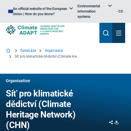
Environmental
An official website of the European
information
CS
Union | How do you know?
systems
Databáze
Organizace
Síť pro klimatické dědictví (Climate Heritage Network)
Organisation
Síť pro klimatické
dědictví (Climate
Heritage Network)
Share
Downl
(CHN)