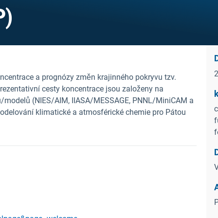
P)
ncentrace a prognózy změn krajinného pokryvu tzv.
rezentativní cesty koncentrace jsou založeny na
k
ýmů/modelů (NIES/AIM, IIASA/MESSAGE, PNNL/MiniCAM a
c
odelování klimatické a atmosférické chemie pro Pátou
f
f
V
P