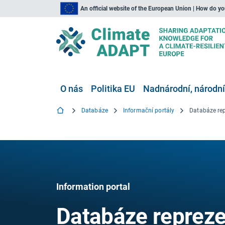
An official website of the European Union | How do y
O nás
Politika EU
Nadnárodní, národní
Databáze
Informační portály
Information portal
Databáze repreze