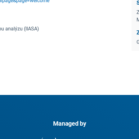
htmlpage&page=welcome
Z
ou analýzu (IIASA)
G
Managed by