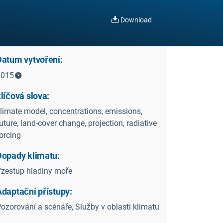
Download
Datum vytvoření:
2015
líčová slova:
limate model, concentrations, emissions,
uture, land-cover change, projection, radiative
orcing
Dopady klimatu:
zestup hladiny moře
Adaptační přístupy:
ozorování a scénáře, Služby v oblasti klimatu