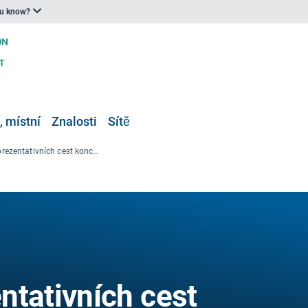
ou know?
, místní
Znalosti
Sítě
Databáze reprezentativních cest koncentrace (RCP)
ntativních cest