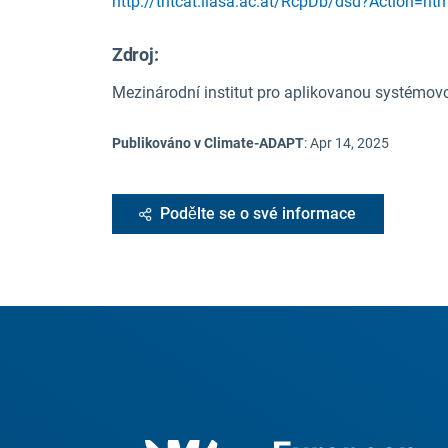
http://tntcat.iiasa.ac.at/RcpDb/dsd?Action=
Zdroj
:
Mezinárodní institut pro aplikovanou systémov
Publikováno v Climate-ADAPT
:
Apr 14, 2025
Podělte se o své informace