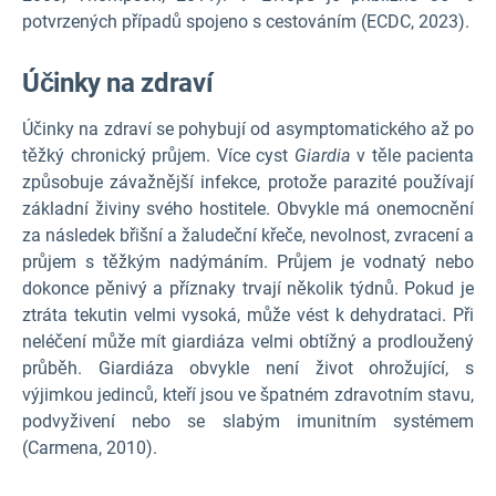
potvrzených případů spojeno s cestováním (ECDC, 2023).
Účinky na zdraví
Účinky na zdraví se pohybují od asymptomatického až po
těžký chronický průjem. Více cyst
Giardia
v těle pacienta
způsobuje závažnější infekce, protože parazité používají
základní živiny svého hostitele. Obvykle má onemocnění
za následek břišní a žaludeční křeče, nevolnost, zvracení a
průjem s těžkým nadýmáním. Průjem je vodnatý nebo
dokonce pěnivý a příznaky trvají několik týdnů. Pokud je
ztráta tekutin velmi vysoká, může vést k dehydrataci. Při
neléčení může mít giardiáza velmi obtížný a prodloužený
průběh. Giardiáza obvykle není život ohrožující, s
výjimkou jedinců, kteří jsou ve špatném zdravotním stavu,
podvyživení nebo se slabým imunitním systémem
(Carmena, 2010).