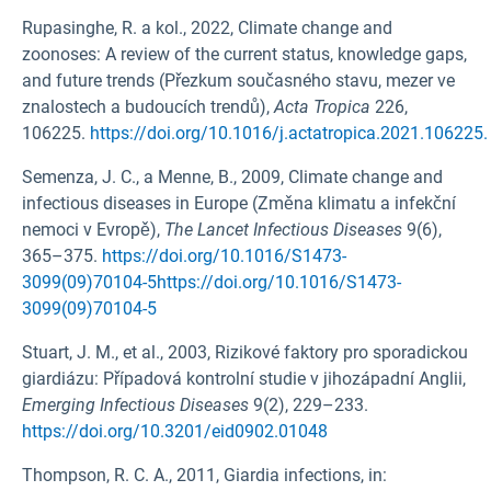
Rupasinghe, R. a kol., 2022, Climate change and
zoonoses: A review of the current status, knowledge gaps,
and future trends (Přezkum současného stavu, mezer ve
znalostech a budoucích trendů),
Acta Tropica
226,
106225.
https://doi.org/10.1016/j.actatropica.2021.106225.
Semenza, J. C., a Menne, B., 2009, Climate change and
infectious diseases in Europe (Změna klimatu a infekční
nemoci v Evropě),
The Lancet Infectious Diseases
9(6),
365–375.
https://doi.org/10.1016/S1473-
3099(09)70104-5https://doi.org/10.1016/S1473-
3099(09)70104-5
Stuart, J. M., et al., 2003, Rizikové faktory pro sporadickou
giardiázu: Případová kontrolní studie v jihozápadní Anglii,
Emerging Infectious Diseases
9(2), 229–233.
https://doi.org/10.3201/eid0902.01048
Thompson, R. C. A., 2011, Giardia infections, in: