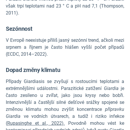
však trpí teplotami nad 23 ° C a pH nad 7,1 (Thompson,
2011).
Sezónnost
V Evropě neexistuje příliš jasný sezónní trend, ačkoli mezi
srpnem a říjnem je často hlášen vyšší počet případů
(ECDC, 2014–2022).
Dopad změny klimatu
Případy Giardiasis se zvyšují s rostoucími teplotami a
extrémnějšími událostmi. Parazitické zatížení
Giardia
je
často zesíleno u zvířat, jako jsou krysy nebo bobři.
Intenzivnější a častější silné dešťové srážky spojené se
změnou klimatu mohou zvýšit koncentrace
přípravku
Giardia
ve vodních útvarech, a tudíž i riziko infekce
(
Rupasinghe et al., 2022).
Povodně mohou vést ke