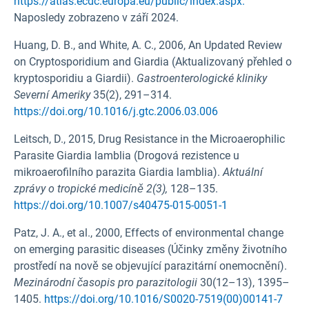
https://atlas.ecdc.europa.eu/public/index.aspx.
Naposledy zobrazeno v září 2024.
Huang, D. B., and White, A. C., 2006, An Updated Review
on Cryptosporidium and Giardia (Aktualizovaný přehled o
kryptosporidiu a Giardii).
Gastroenterologické kliniky
Severní Ameriky
35(2), 291–314.
https://doi.org/10.1016/j.gtc.2006.03.006
Leitsch, D., 2015, Drug Resistance in the Microaerophilic
Parasite Giardia lamblia (Drogová rezistence u
mikroaerofilního parazita Giardia lamblia).
Aktuální
zprávy o tropické medicíně 2(3),
128–135.
https://doi.org/10.1007/s40475-015-0051-1
Patz, J. A., et al., 2000, Effects of environmental change
on emerging parasitic diseases (Účinky změny životního
prostředí na nově se objevující parazitární onemocnění).
Mezinárodní časopis pro parazitologii
30(12–13), 1395–
1405.
https://doi.org/10.1016/S0020-7519(00)00141-7