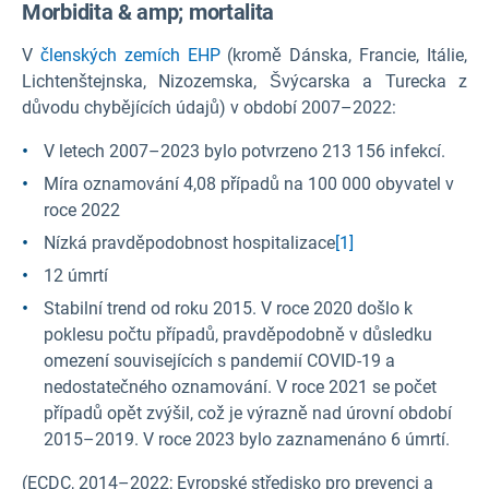
Morbidita & amp; mortalita
V
členských zemích EHP
(kromě Dánska, Francie, Itálie,
Lichtenštejnska, Nizozemska, Švýcarska a Turecka z
důvodu chybějících údajů) v období 2007–2022:
V letech 2007–2023 bylo potvrzeno 213 156 infekcí.
Míra oznamování 4,08 případů na 100 000 obyvatel v
roce 2022
Nízká pravděpodobnost hospitalizace
[1]
12 úmrtí
Stabilní trend od roku 2015. V roce 2020 došlo k
poklesu počtu případů, pravděpodobně v důsledku
omezení souvisejících s pandemií COVID-19 a
nedostatečného oznamování. V roce 2021 se počet
případů opět zvýšil, což je výrazně nad úrovní období
2015–2019. V roce 2023 bylo zaznamenáno 6 úmrtí.
(ECDC, 2014–2022; Evropské středisko pro prevenci a