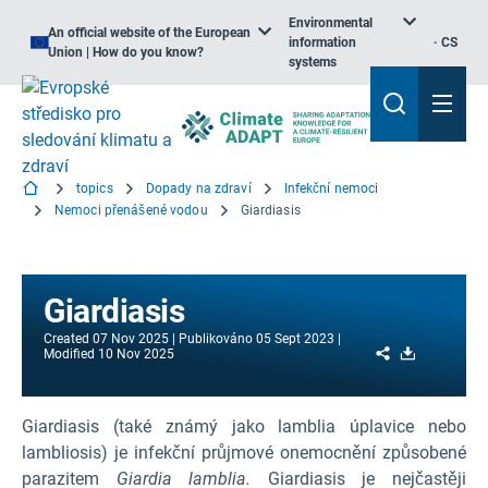
Environmental
An official website of the European
information
CS
Union | How do you know?
systems
topics
Dopady na zdraví
Infekční nemoci
Nemoci přenášené vodou
Giardiasis
Giardiasis
Created
07 Nov 2025
Publikováno
05 Sept 2023
Share
Download
Modified
10 Nov 2025
Giardiasis (také známý jako lamblia úplavice nebo
lambliosis) je infekční průjmové onemocnění způsobené
parazitem
Giardia lamblia.
Giardiasis je nejčastěji