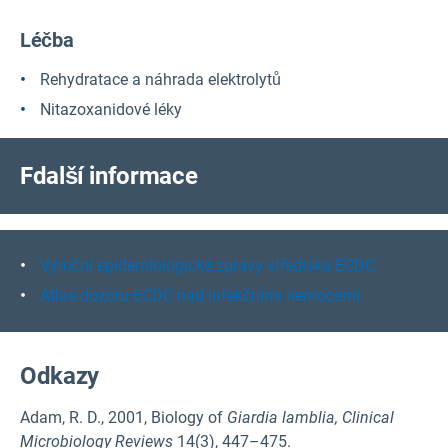
Léčba
Rehydratace a náhrada elektrolytů
Nitazoxanidové léky
F
další informace
Výroční epidemiologické zprávy střediska ECDC
Atlas dozoru ECDC nad infekčními nemocemi
Odkazy
Adam, R. D., 2001, Biology of
Giardia lamblia,
Clinical
Microbiology Reviews
14(3), 447–475.