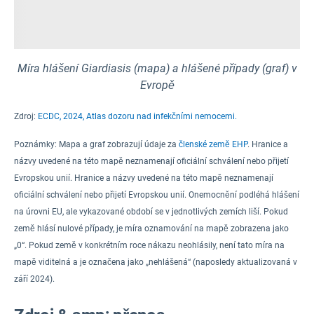
Míra hlášení Giardiasis (mapa) a hlášené případy (graf) v
Evropě
Zdroj:
ECDC, 2024, Atlas dozoru nad infekčními nemocemi.
Poznámky:
Mapa a graf zobrazují údaje za
členské země EHP
. Hranice a
názvy uvedené na této mapě neznamenají oficiální schválení nebo přijetí
Evropskou unií. Hranice a názvy uvedené na této mapě neznamenají
oficiální schválení nebo přijetí Evropskou unií.
Onemocnění podléhá hlášení
na úrovni EU
,
ale vykazované období se v jednotlivých zemích liší
.
Pokud
země hlásí nulové případy, je míra oznamování na mapě zobrazena jako
„0“. Pokud země v konkrétním roce nákazu neohlásily, není tato míra na
mapě viditelná a je označena jako „nehlášená“ (naposledy aktualizovaná v
září 2024).