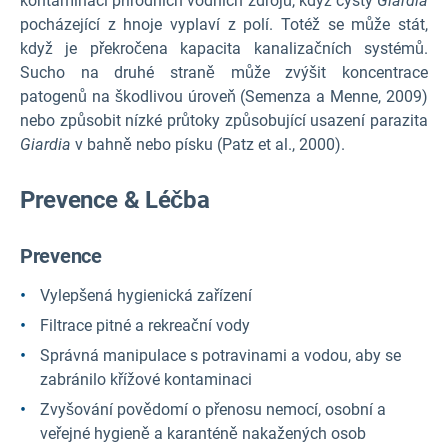
kontaminaci přírodních vodních zdrojů, když cysty
Giardia
pocházející z hnoje vyplaví z polí. Totéž se může stát,
když je překročena kapacita kanalizačních systémů.
Sucho na druhé straně může zvýšit koncentrace
patogenů na škodlivou úroveň (Semenza a Menne, 2009)
nebo způsobit nízké průtoky způsobující usazení parazita
Giardia
v bahně nebo písku (Patz et al., 2000).
Prevence & Léčba
Prevence
Vylepšená hygienická zařízení
Filtrace pitné a rekreační vody
Správná manipulace s potravinami a vodou, aby se
zabránilo křížové kontaminaci
Zvyšování povědomí o přenosu nemocí, osobní a
veřejné hygieně a karanténě nakažených osob