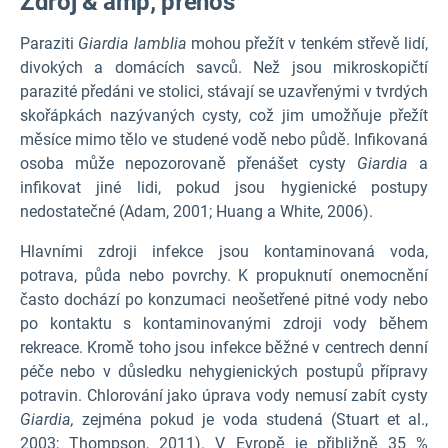
Zdroj & amp; přenos
Paraziti
Giardia lamblia
mohou přežít v tenkém střevě lidí,
divokých a domácích savců. Než jsou mikroskopičtí
parazité předáni ve stolici, stávají se uzavřenými v tvrdých
skořápkách nazývaných cysty, což jim umožňuje přežít
měsíce mimo tělo ve studené vodě nebo půdě. Infikovaná
osoba může nepozorovaně přenášet cysty
Giardia
a
infikovat jiné lidi, pokud jsou hygienické postupy
nedostatečné (Adam, 2001; Huang a White, 2006).
Hlavními zdroji infekce jsou kontaminovaná voda,
potrava, půda nebo povrchy. K propuknutí onemocnění
často dochází po konzumaci neošetřené pitné vody nebo
po kontaktu s kontaminovanými zdroji vody během
rekreace. Kromě toho jsou infekce běžné v centrech denní
péče nebo v důsledku nehygienických postupů přípravy
potravin. Chlorování jako úprava vody nemusí zabít cysty
Giardia,
zejména pokud je voda studená (Stuart et al.,
2003; Thompson, 2011). V Evropě je přibližně 35 %