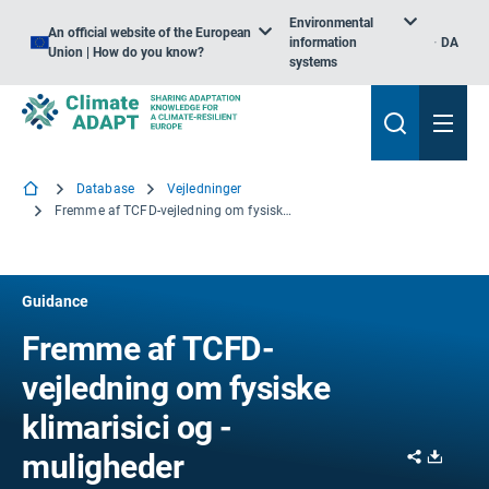
Environmental
An official website of the European
information
DA
Union | How do you know?
systems
Database
Vejledninger
Fremme af TCFD-vejledning om fysiske klimarisici og -muligheder
Guidance
Fremme af TCFD-
vejledning om fysiske
klimarisici og -
Share
Downl
muligheder