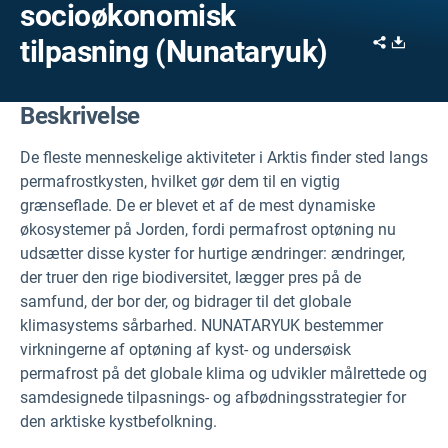
socioøkonomisk
Share
Downl
tilpasning (Nunataryuk)
Beskrivelse
De fleste menneskelige aktiviteter i Arktis finder sted langs
permafrostkysten, hvilket gør dem til en vigtig
grænseflade. De er blevet et af de mest dynamiske
økosystemer på Jorden, fordi permafrost optøning nu
udsætter disse kyster for hurtige ændringer: ændringer,
der truer den rige biodiversitet, lægger pres på de
samfund, der bor der, og bidrager til det globale
klimasystems sårbarhed. NUNATARYUK bestemmer
virkningerne af optøning af kyst- og undersøisk
permafrost på det globale klima og udvikler målrettede og
samdesignede tilpasnings- og afbødningsstrategier for
den arktiske kystbefolkning.