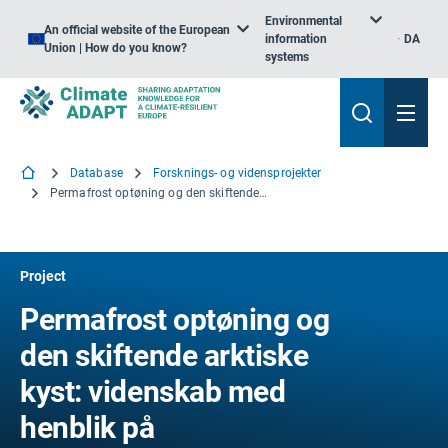
Environmental
An official website of the European
information
DA
Union | How do you know?
systems
Database
Forsknings- og vidensprojekter
Permafrost optøning og den skiftende arktiske kyst: videnskab med henblik på socioøkonomisk tilpasning
Project
Permafrost optøning og
den skiftende arktiske
kyst: videnskab med
henblik på