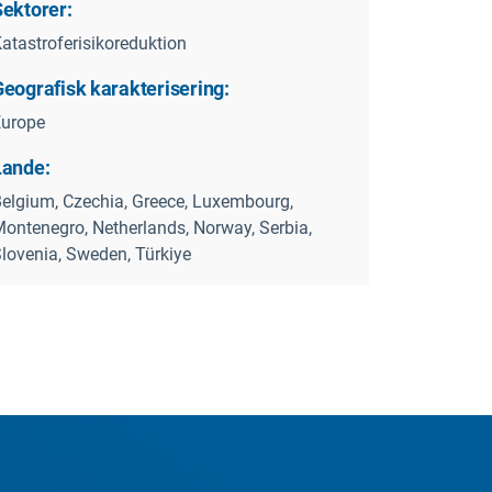
Sektorer:
atastroferisikoreduktion
Geografisk karakterisering:
Europe
Lande:
elgium, Czechia, Greece, Luxembourg,
ontenegro, Netherlands, Norway, Serbia,
lovenia, Sweden, Türkiye