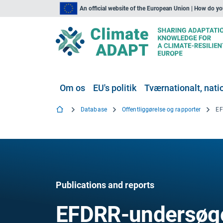
An official website of the European Union | How do y
Om os
EU's politik
Tværnationalt, natio
Database
Offentliggørelse og rapporter
Publications and reports
EFDRR-undersøg