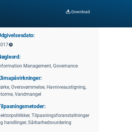
Download
Udgivelsesdato:
2017
Nøgleord:
nformation Management, Governance
Klimapåvirkninger:
ørke, Oversvømmelse, Havniveaustigning,
Storme, Vandmangel
Tilpasningsmetoder:
ektorpolitikker, Tilpasningsforanstaltninger
g handlinger, Sårbarhedsvurdering