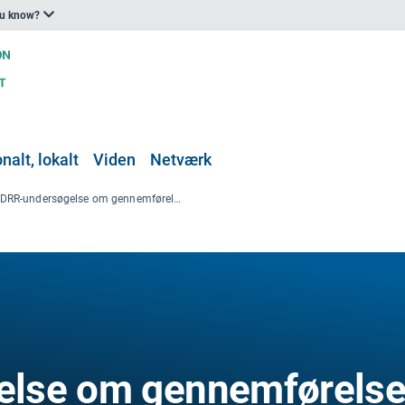
ou know?
nalt, lokalt
Viden
Netværk
EFDRR-undersøgelse om gennemførelse af Sendairammen i Europa
else om gennemførels