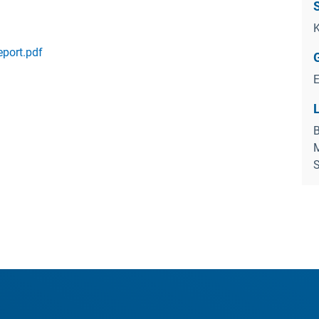
K
eport.pdf
B
M
S