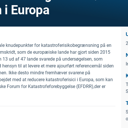
 i Europa
ale knudepunkter for katastroferisikobegrænsning på en
fremskridt, som de europæiske lande har gjort siden 2015
n 13 ud af 47 lande svarede på undersøgelsen, som
I
hensyn til at levere et mere ajourført referencemål siden
en. Ikke desto mindre fremhæver svarene på
ejdet med at reducere katastroferisici i Europa, som kan
T
ske Forum for Katastrofeforebyggelse (EFDRR),
der er
S
o