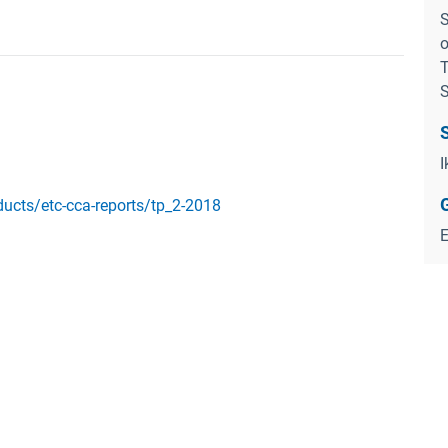
S
o
T
S
I
ducts/etc-cca-reports/tp_2-2018