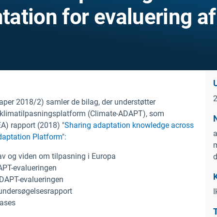
ation for evaluering af
er 2018/2) samler de bilag, der understøtter
e klimatilpasningsplatform (Climate-ADAPT), som
A) rapport (2018) "
Sharing adaptation knowledge across
a
aptation Platform":
m
av og viden om tilpasning i Europa
DAPT-evalueringen
ADAPT-evalueringen
undersøgelsesrapport
I
cases