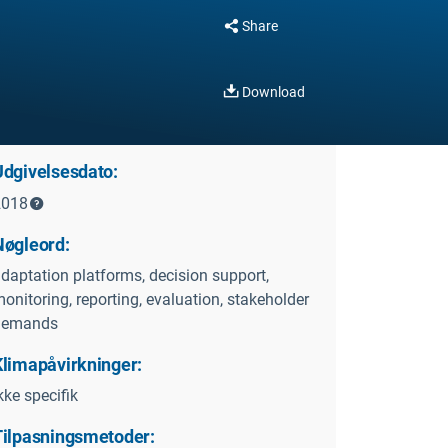
Share
Download
Udgivelsesdato:
2018
Nøgleord:
daptation platforms, decision support,
onitoring, reporting, evaluation, stakeholder
demands
Klimapåvirkninger:
kke specifik
Tilpasningsmetoder: