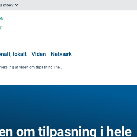
ou know?
nalt, lokalt
Viden
Netværk
Udveksling af viden om tilpasning i hele Europa: Dokumentation for evaluering af Climate-ADAPT
en om tilpasning i hele