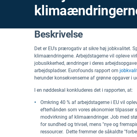
klimaændringern
Beskrivelse
Det er EU's prærogativ at sikre høj jobkvalitet.
klimaændringerne. Arbejdstagerne vil opleve v
jobusikkerhed, ændringer i deres arbejdsopgav
arbejdspladser. Eurofounds rapport om
jobkval
herunder konsekvenserne af grønne opgaver i ud
I en nøddeskal konkluderes det i rapporten, at:
Omkring 40 % af arbejdstagerne i EU vil opl
efterhånden som vores økonomier tilpasser s
modvirkning af klimaændringer. Job med større
for sundhed og trivsel, mens "nye og fremspi
ressourcer. Dette fremmer de såkaldte "forbed