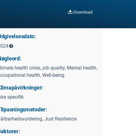
Download
Udgivelsesdato:
2024
Nøgleord:
limate health crisis, job quality, Mental health,
ccupational health, Well-being
Klimapåvirkninger:
kke specifik
Tilpasningsmetoder:
årbarhedsvurdering, Just Resilience
Sektorer: