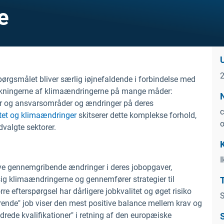
e
 Spørgsmålet bliver særlig iøjnefaldende i forbindelse med
irkningerne af klimaændringerne på mange måder:
er og ansvarsområder og ændringer på deres
c
itet og klimaændringer
skitserer dette komplekse forhold,
o
valgte sektorer.
I
eve gennemgribende ændringer i deres jobopgaver,
ig klimaændringerne og gennemfører strategier til
 efterspørgsel har dårligere jobkvalitet og øget risiko
S
rende" job viser den mest positive balance mellem krav og
rede kvalifikationer" i retning af den europæiske