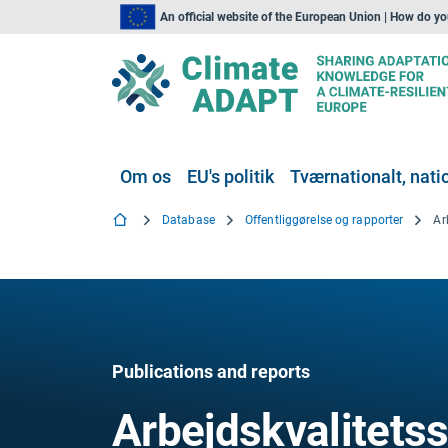
An official website of the European Union | How do y
Om os
EU's politik
Tværnationalt, natio
Database
Offentliggørelse og rapporter
Publications and reports
Arbejdskvalitetss