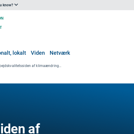
ou know?
nalt, lokalt
Viden
Netværk
Arbejdskvalitetssiden af klimaændringerne
iden af