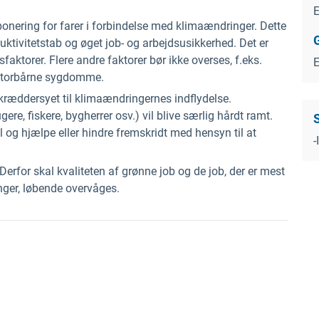
E
nering for farer i forbindelse med klimaændringer. Dette
oduktivitetstab og øget job- og arbejdsusikkerhed. Det er
sfaktorer. Flere andre faktorer bør ikke overses, f.eks.
vektorbårne sygdomme.
 skræddersyet til klimaændringernes indflydelse.
e, fiskere, bygherrer osv.) vil blive særlig hårdt ramt.
og hjælpe eller hindre fremskridt med hensyn til at
-
rfor skal kvaliteten af grønne job og de job, der er mest
nger, løbende overvåges.