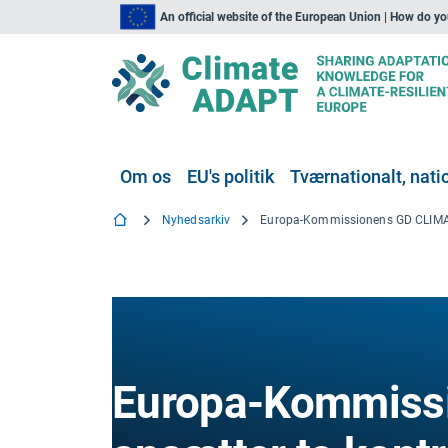
An official website of the European Union | How do y
Om os
EU's politik
Tværnationalt, natio
Nyhedsarkiv
Europa-Kommiss