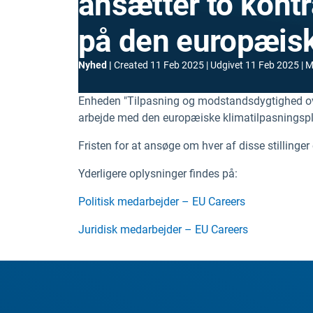
ansætter to kontr
på den europæisk
Nyhed
Created
11 Feb 2025
Udgivet
11 Feb 2025
M
Enheden "Tilpasning og modstandsdygtighed ove
arbejde med den europæiske klimatilpasningsplan
Fristen for at ansøge om hver af disse stillinger 
Yderligere oplysninger findes på:
Politisk medarbejder – EU Careers
Juridisk medarbejder – EU Careers