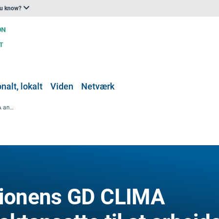
ou know?
nalt, lokalt
Viden
Netværk
Europa-Kommissionens GD CLIMA ansætter to kontraktansatte til at arbejde på den europæiske klimatilpasningsplan
ionens GD CLIMA