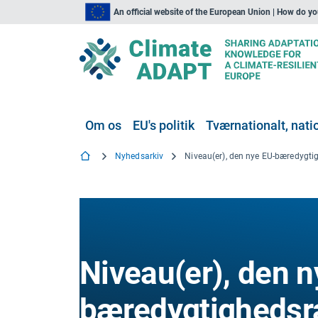
An official website of the European Union | How do y
Om os
EU's politik
Tværnationalt, natio
Nyhedsarkiv
Niveau(er), den n
bæredygtighedsr