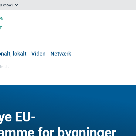
ou know?
nalt, lokalt
Viden
Netværk
Niveau(er), den nye EU-bæredygtighedsramme for bygninger omfatter aspekter vedrørende modstandsdygtighed over for klimaændringer
ye EU-
amme for bygninger