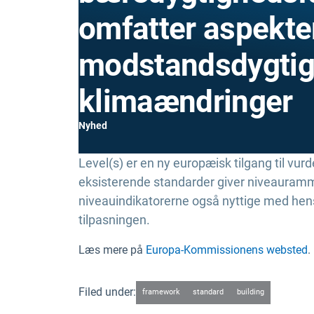
omfatter aspekte
modstandsdygtig
klimaændringer
Nyhed
Level(s) er en ny europæisk tilgang til vur
eksisterende standarder giver niveauramme
niveauindikatorerne også nyttige med hens
tilpasningen.
Læs mere på
Europa-Kommissionens websted
.
Filed under:
framework
standard
building