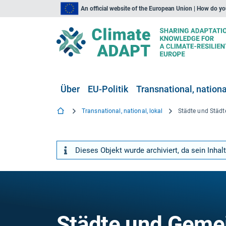
An official website of the European Union | How do y
Über
EU-Politik
Transnational, national
Transnational, national, lokal
Städte und Städt
Dieses Objekt wurde archiviert, da sein Inhalt
Städte und Geme