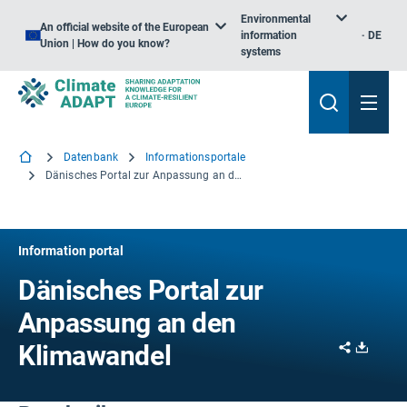
Environmental
An official website of the European
information
DE
Union | How do you know?
systems
Datenbank
Informationsportale
Dänisches Portal zur Anpassung an den Klimawandel
Information portal
Dänisches Portal zur
Anpassung an den
Share
Downl
Klimawandel