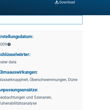
Download
Erstellungsdatum:
2009
Schlüsselwörter:
ater data
Klimaauswirkungen:
Wasserknappheit, Überschwemmungen, Dürre
Anpassungsansätze:
eobachtungen und Szenarien,
ulnerabilitätsanalyse