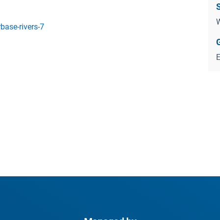
W
ase-rivers-7