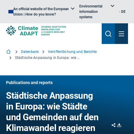
Environmental
An official website of the European
information
DE
Union | How do you know?
systems
Datenbank
Veröffentlichung und Berichte
Städtische Anpassung in Europa: wie Städte und Gemeinden auf den Klimawandel reagieren
Publications and reports
Städtische Anpassung
in Europa: wie Städte
und Gemeinden auf den
Share
Downl
Klimawandel reagieren