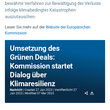
bewährte Verfahren zur Bewältigung der Verluste
infolge klimabedingter Katastrophen
auszutauschen.
Lesen Sie mehr auf der
Website der Europäischen
Kommission
Umsetzung des
Grünen Deals:
Kommission startet
Dialog über
Klimaresilienz
Nachricht
Created
27 Jan 2023
Veröffentlicht
27
Share
Download
Jan 2023
Modified
07 Mar 2023