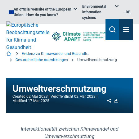
Environmental
An official website of the European
information
DE
Union | How do you know?
systems
Evidenz zu Klimawandel und Gesundheit
Gesundheitliche Auswirkungen
Umweltverschmutzung
Umweltverschmutzung
Created
02 Mar 2023
Veröffentlicht
02 Mar 2023
Share
Download
Modified
17 Mar 2025
Intersektionalität zwischen Klimawandel und
Umweltverschmutzung