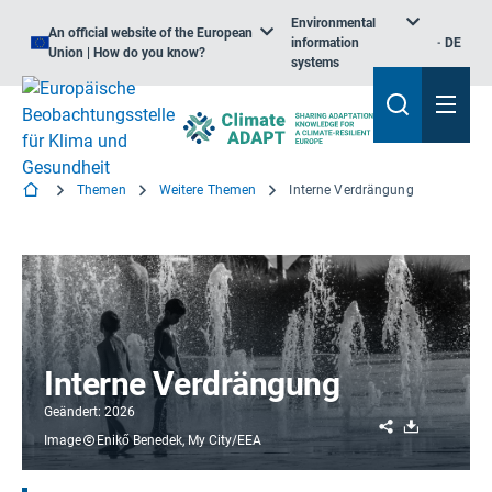
Environmental
An official website of the European
information
DE
Union | How do you know?
systems
Themen
Weitere Themen
Interne Verdrängung
Interne Verdrängung
Geändert: 2026
Share
Download
Image
Enikő Benedek, My City/EEA