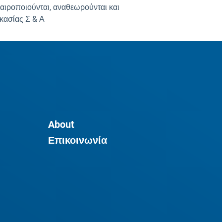
αιροποιούνται, αναθεωρούνται και
κασίας Σ & Α
About
Επικοινωνία