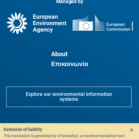
Managed by
About
Επικοινωνία
Explore our environmental information
systems
Sitemap
CMS Login
Privacy
Exclusion of liability
This translation is generated by eTranslation, a machine translation tool