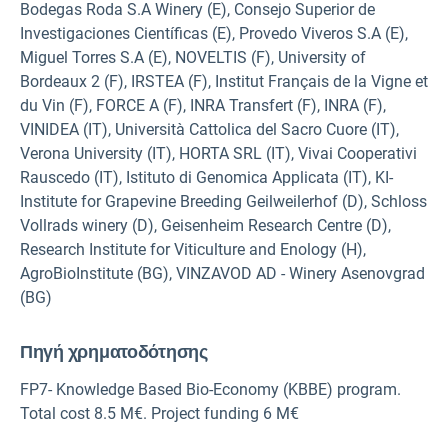
Bodegas Roda S.A Winery (E), Consejo Superior de
Investigaciones Científicas (E), Provedo Viveros S.A (E),
Miguel Torres S.A (E), NOVELTIS (F), University of
Bordeaux 2 (F), IRSTEA (F), Institut Français de la Vigne et
du Vin (F), FORCE A (F), INRA Transfert (F), INRA (F),
VINIDEA (IT), Università Cattolica del Sacro Cuore (IT),
Verona University (IT), HORTA SRL (IT), Vivai Cooperativi
Rauscedo (IT), Istituto di Genomica Applicata (IT), KI-
Institute for Grapevine Breeding Geilweilerhof (D), Schloss
Vollrads winery (D), Geisenheim Research Centre (D),
Research Institute for Viticulture and Enology (H),
AgroBioInstitute (BG), VINZAVOD AD - Winery Asenovgrad
(BG)
Πηγή χρηματοδότησης
FP7- Knowledge Based Bio-Economy (KBBE) program.
Total cost 8.5 M€. Project funding 6 M€