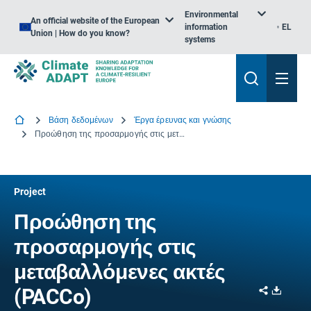
Environmental
An official website of the European
information
EL
Union | How do you know?
systems
Βάση δεδομένων
Έργα έρευνας και γνώσης
Προώθηση της προσαρμογής στις μεταβαλλόμενες ακτές
Project
Προώθηση της
προσαρμογής στις
μεταβαλλόμενες ακτές
Share
Downl
(PACCo)