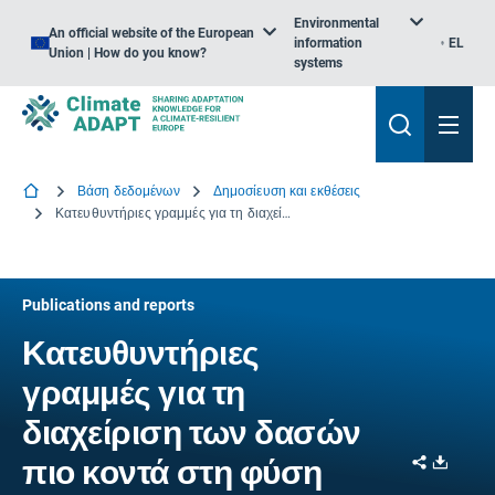
Environmental
An official website of the European
information
EL
Union | How do you know?
systems
Βάση δεδομένων
Δημοσίευση και εκθέσεις
Κατευθυντήριες γραμμές για τη διαχείριση των δασών πιο κοντά στη φύση
Publications and reports
Κατευθυντήριες
γραμμές για τη
διαχείριση των δασών
Share
Downl
πιο κοντά στη φύση