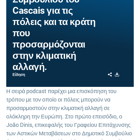
Cascais για τις
πόλεις και τα κράτη
που
προσαρμόζονται
στην κλιματική
αλλαγή.
Share
Download
Είδηση
Η σειρά podcast παρέχει μια επισκόπηση του
τρόπου με τον οποίο οι πόλεις μπορούν να
προσαρμοστούν στην κλιματική αλλαγή σε
ολόκληρη την Ευρώπη. Στο πρώτο επεισόδιο, ο
João Dinis, επικεφαλής του Γραφείου Επιτάχυνσης
των Αστικών Μεταβάσεων στο Δημοτικό Συμβούλιο