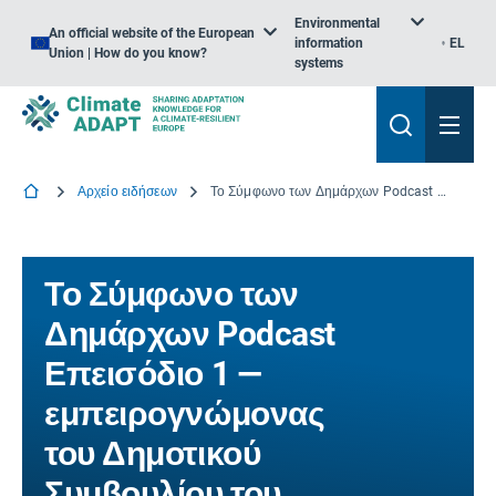
Environmental
An official website of the European
information
EL
Union | How do you know?
systems
Αρχείο ειδήσεων
Το Σύμφωνο των Δημάρχων Podcast Επεισόδιο 1 — εμπειρογνώμονας του Δημοτικού Συμβουλίου του Cascais για τις πόλεις και τα κράτη που προσαρμόζονται στην κλιματική αλλαγή.
Το Σύμφωνο των
Δημάρχων Podcast
Επεισόδιο 1 —
εμπειρογνώμονας
του Δημοτικού
Συμβουλίου του