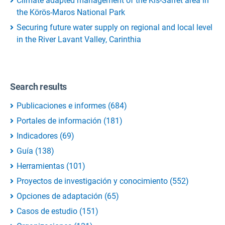
Climate adapted management of the Kis-Sárrét area in
the Körös-Maros National Park
Securing future water supply on regional and local level
in the River Lavant Valley, Carinthia
Search results
Publicaciones e informes
(
684
)
Portales de información
(
181
)
Indicadores
(
69
)
Guía
(
138
)
Herramientas
(
101
)
Proyectos de investigación y conocimiento
(
552
)
Opciones de adaptación
(
65
)
Casos de estudio
(
151
)