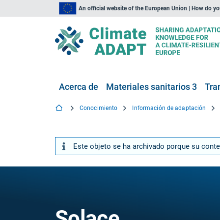
An official website of the European Union | How do y
Acerca de
Materiales sanitarios 3
Tra
Conocimiento
Información de adaptación
Este objeto se ha archivado porque su cont
Solace