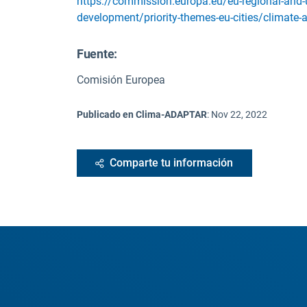
https://commission.europa.eu/eu-regional-and-
development/priority-themes-eu-cities/climate-a
Fuente
:
Comisión Europea
Publicado en Clima-ADAPTAR
:
Nov 22, 2022
Comparte tu información