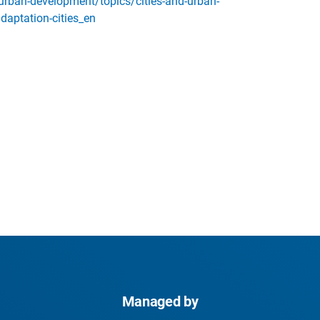
urban-development/topics/cities-and-urban-
daptation-cities_en
Managed by