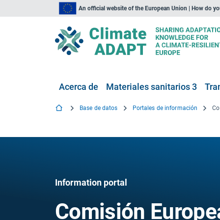
An official website of the European Union | How do y
Acerca de
Materiales sanitarios 3
Tra
Base de datos
Portales de información
Information portal
Comisión Europe