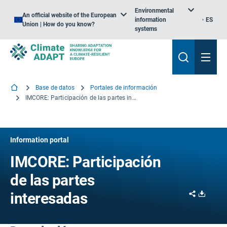
Environmental
An official website of the European
information
ES
Union | How do you know?
systems
Base de datos
Portales de información
IMCORE: Participación de las partes interesadas
Information portal
IMCORE: Participación
de las partes
Share
Downl
interesadas