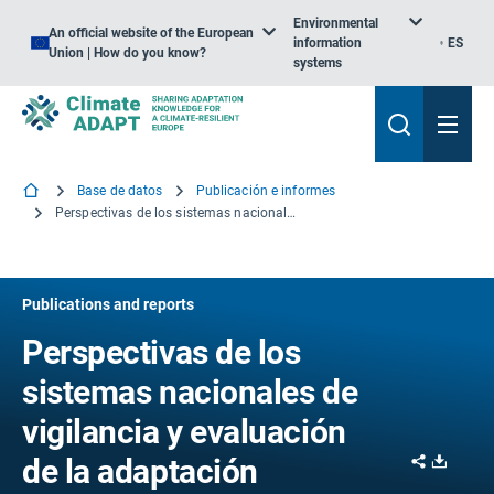
Environmental
An official website of the European
information
ES
Union | How do you know?
systems
Base de datos
Publicación e informes
Perspectivas de los sistemas nacionales de vigilancia y evaluación de la adaptación
Publications and reports
Perspectivas de los
sistemas nacionales de
vigilancia y evaluación
Share
Downl
de la adaptación