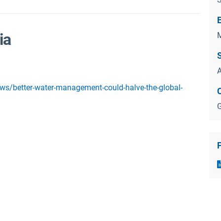
ia
M
A
ws/better-water-management-could-halve-the-global-
G