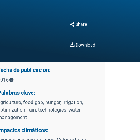
Share
Download
Fecha de publicación:
2016
Palabras clave:
griculture, food gap, hunger, irrigation,
ptimization, rain, technologies, water
management
Impactos climáticos:
equías, Escasez de agua, Calor extremo