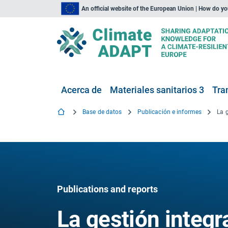
An official website of the European Union | How do y
Acerca de
Materiales sanitarios 3
Tra
Base de datos
Publicación e informes
Publications and reports
La gestión integr