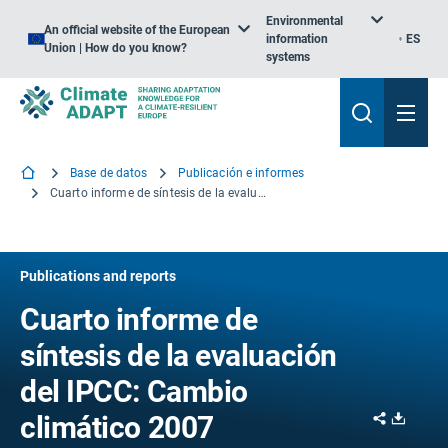
Environmental
An official website of the European
information
ES
Union | How do you know?
systems
Base de datos
Publicación e informes
Cuarto informe de síntesis de la evaluación del IPCC: Cambio climático 2007
Publications and reports
Cuarto informe de
síntesis de la evaluación
del IPCC: Cambio
Share
Downl
climático 2007