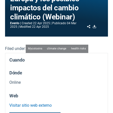
impactos del cambio
climático (Webinar)
Evento
Created
22 Apr 2025
Publicado
04 Mar
Share
Download
2025
Modified
22 Apr 2025
Filed under:
Mycotoxins
climate change
health risks
Cuando
Dónde
Online
Web
Visitar sitio web externo