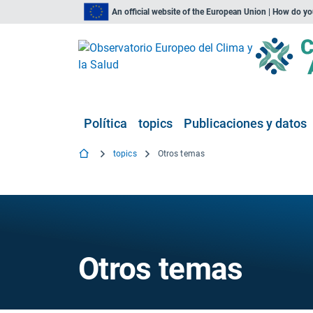
An official website of the European Union | How do y
Política
topics
Publicaciones y datos
topics
Otros temas
Otros temas