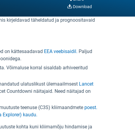
Download
mis kirjeldavad täheldatud ja prognoositavaid
eed on kättesaadavad
EEA veebisaidil.
Paljud
sioonidega.
a. Võimaluse korral sisaldab arhiveeritud
ohandatud ulatuslikust ülemaailmsest
Lancet
et Countdowni näitajaid. Need näitajad on
imamuutuste teenuse (C3S) kliimaandmete
poest.
 Explorer) kaudu.
amuutuste kohta kuni kliimamõju hindamise ja