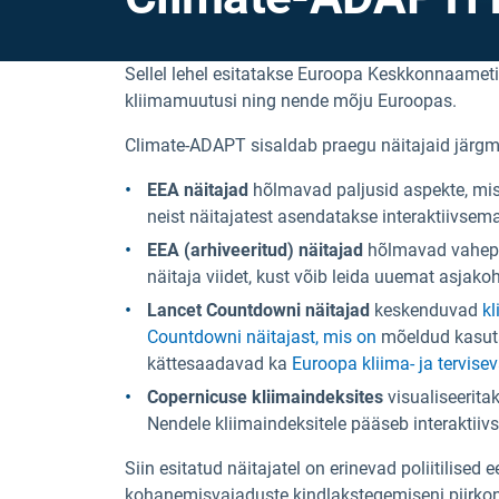
Sellel lehel esitatakse Euroopa Keskkonnaameti 
kliimamuutusi ning nende mõju Euroopas.
Climate-ADAPT sisaldab praegu näitajaid järgmis
EEA näitajad
hõlmavad paljusid aspekte, mi
neist näitajatest asendatakse interaktiivsem
EEA (arhiveeritud) näitajad
hõlmavad vaheper
näitaja viidet, kust võib leida uuemat asjakoh
Lancet Countdowni näitajad
keskenduvad
kl
Countdowni näitajast, mis on
mõeldud kasuta
kättesaadavad ka
Euroopa kliima- ja tervise
Copernicuse kliimaindeksites
visualiseerita
Nendele kliimaindeksitele pääseb interaktiivs
Siin esitatud näitajatel on erinevad poliitilis
kohanemisvajaduste kindlakstegemiseni piirkond