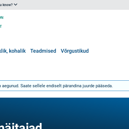
ou know?
klik, kohalik
Teadmised
Võrgustikud
n aegunud. Saate sellele endiselt pärandina juurde pääseda.
äitajad