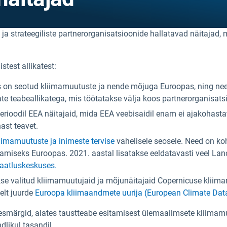
ja strateegiliste partnerorganisatsioonide hallatavad näitajad, 
test allikatest:
s on seotud kliimamuutuste ja nende mõjuga Euroopas, ning n
ate teabeallikatega, mis töötatakse välja koos partnerorganisat
ioodil EEA näitajaid, mida EEA veebisaidil enam ei ajakohastat
ast teavet.
iimamuutuste ja inimeste tervise
vahelisele seosele. Need on k
miseks Euroopas. 2021. aastal lisatakse eeldatavasti veel Lanc
vaatluskeskuses.
kse valitud kliimamuutujaid ja mõjunäitajaid Copernicuse kli
elt juurde
Euroopa kliimaandmete uurija (European Climate Data
ed eesmärgid, alates taustteabe esitamisest ülemaailmsete kliim
likul tasandil.