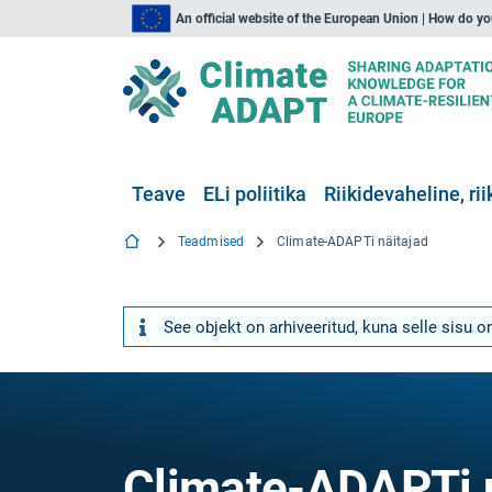
An official website of the European Union | How do y
Teave
ELi poliitika
Riikidevaheline, rii
Teadmised
Climate-ADAPTi näitajad
See objekt on arhiveeritud, kuna selle sisu o
Climate-ADAPTi n