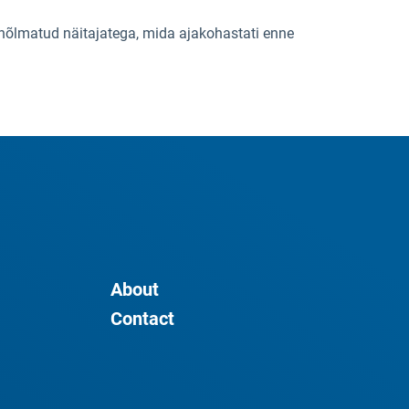
hõlmatud näitajatega, mida ajakohastati enne
About
Contact