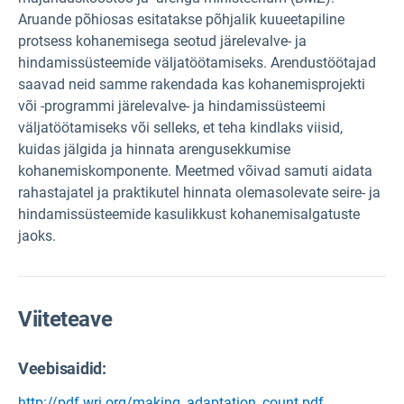
Aruande põhiosas esitatakse põhjalik kuueetapiline
protsess kohanemisega seotud järelevalve- ja
hindamissüsteemide väljatöötamiseks. Arendustöötajad
saavad neid samme rakendada kas kohanemisprojekti
või -programmi järelevalve- ja hindamissüsteemi
väljatöötamiseks või selleks, et teha kindlaks viisid,
kuidas jälgida ja hinnata arengusekkumise
kohanemiskomponente. Meetmed võivad samuti aidata
rahastajatel ja praktikutel hinnata olemasolevate seire- ja
hindamissüsteemide kasulikkust kohanemisalgatuste
jaoks.
Viiteteave
Veebisaidid:
http://pdf.wri.org/making_adaptation_count.pdf