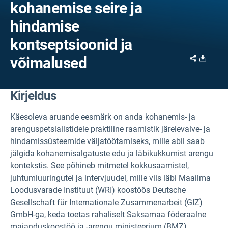
kohanemise seire ja
hindamise
kontseptsioonid ja
Share
Downl
võimalused
Kirjeldus
Käesoleva aruande eesmärk on anda kohanemis- ja
arenguspetsialistidele praktiline raamistik järelevalve- ja
hindamissüsteemide väljatöötamiseks, mille abil saab
jälgida kohanemisalgatuste edu ja läbikukkumist arengu
kontekstis. See põhineb mitmetel kokkusaamistel,
juhtumiuuringutel ja intervjuudel, mille viis läbi Maailma
Loodusvarade Instituut (WRI) koostöös Deutsche
Gesellschaft für Internationale Zusammenarbeit (GIZ)
GmbH-ga, keda toetas rahaliselt Saksamaa föderaalne
majanduskoostöö ja -arengu ministeerium (BMZ).