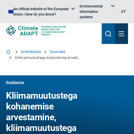
Environmental
An official website of the European
information
ET
Union | How do you know?
systems
Andmebaas
Suunised
Kliimamuutustega kohanemise arvestamine, kliimamuutustega kohanemise seire ja hindamise kontseptsioonid ja võimalused
Guidance
Kliimamuutustega
kohanemise
arvestamine,
kliimamuutustega