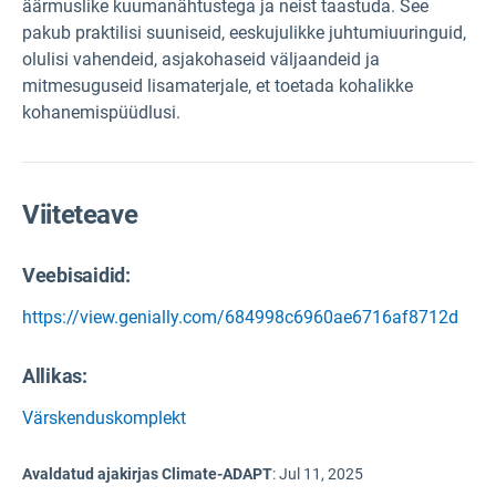
äärmuslike kuumanähtustega ja neist taastuda. See
pakub praktilisi suuniseid, eeskujulikke juhtumiuuringuid,
olulisi vahendeid, asjakohaseid väljaandeid ja
mitmesuguseid lisamaterjale, et toetada kohalikke
kohanemispüüdlusi.
Viiteteave
Veebisaidid:
https://view.genially.com/684998c6960ae6716af8712d
Allikas
:
Värskenduskomplekt
Avaldatud ajakirjas Climate-ADAPT
:
Jul 11, 2025