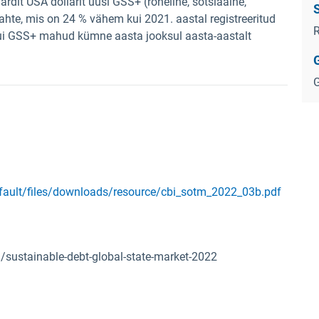
ardit USA dollarit uusi GSS+ (roheline, sotsiaalne,
S
ahte, mis on 24 % vähem kui 2021. aastal registreeritud
R
, kui GSS+ mahud kümne aasta jooksul aasta-aastalt
G
efault/files/downloads/resource/cbi_sotm_2022_03b.pdf
/sustainable-debt-global-state-market-2022