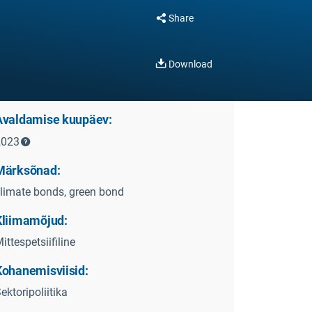
Share
Download
Avaldamise kuupäev:
2023
Märksõnad:
limate bonds, green bond
Kliimamõjud:
ittespetsiifiline
Kohanemisviisid:
ektoripoliitika