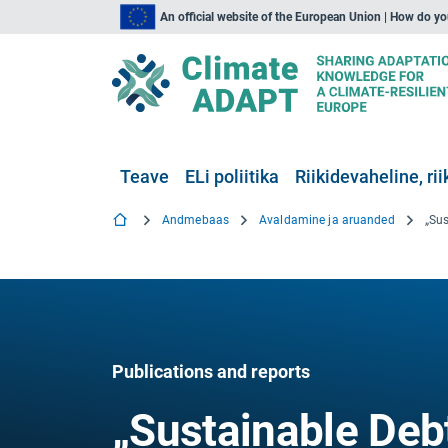
An official website of the European Union | How do y
Teave
ELi poliitika
Riikidevaheline, rii
Andmebaas
Avaldamine ja aruanded
Publications and reports
„Sustainable Debt