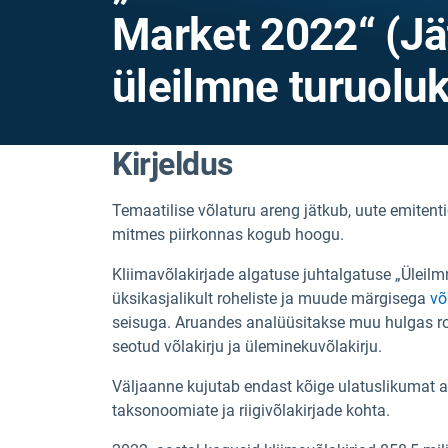
Market 2022“ (Jä
üleilmne turuolu
Kirjeldus
Temaatilise võlaturu areng jätkub, uute emitent
mitmes piirkonnas kogub hoogu.
Kliimavõlakirjade algatuse juhtalgatuse „Üleilm
üksikasjalikult roheliste ja muude märgisega
võ
seisuga. Aruandes analüüsitakse muu hulgas rohe
seotud võlakirju ja üleminekuvõlakirju.
Väljaanne kujutab endast kõige ulatuslikumat 
taksonoomiate ja riigivõlakirjade kohta.