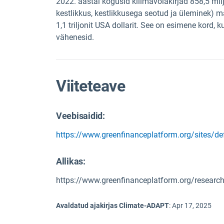
2022. aastal kogusid kliimavõlakirjad 858,5 milj
kestlikkus, kestlikkusega seotud ja üleminek) m
1,1 triljonit USA dollarit. See on esimene kord
vähenesid.
Viiteteave
Veebisaidid:
https://www.greenfinanceplatform.org/sites/d
Allikas
:
https://www.greenfinanceplatform.org/research
Avaldatud ajakirjas Climate-ADAPT
:
Apr 17, 2025