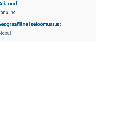
ektorid:
ahaline
Geograafiline iseloomustus:
lobal