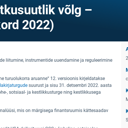
tkusuutlik võlg –
kord 2022)
ide liitumine, instrumentide uuendamine ja reguleerimine
ne turuolukorra aruanne“ 12. versioonis kirjeldatakse
c
lakirjaturgude
suurust ja sisu 31. detsembri 2022. aasta
-, sotsiaal- ja kestlikkusturge ning kestlikkusega
M
analüüsi, mis on märgisega finantsruumis kättesaadav
S