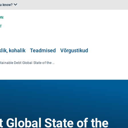
ou know?
klik, kohalik
Teadmised
Võrgustikud
„Sustainable Debt Global State of the Market 2022“ (Jätkusuutlik võlg – üleilmne turuolukord 2022)
 Global State of the