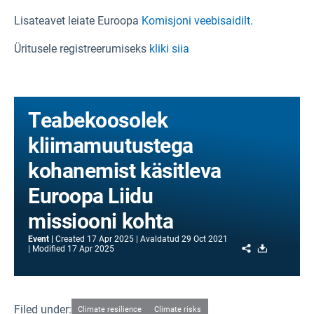
Lisateavet leiate Euroopa
Komisjoni veebisaidilt.
Üritusele registreerumiseks
kliki siia
Teabekoosolek
kliimamuutustega
kohanemist käsitleva
Euroopa Liidu
missiooni kohta
Event
Created
17 Apr 2025
Avaldatud
29 Oct 2021
Share
Download
Modified
17 Apr 2025
Filed under:
Climate resilience
Climate risks