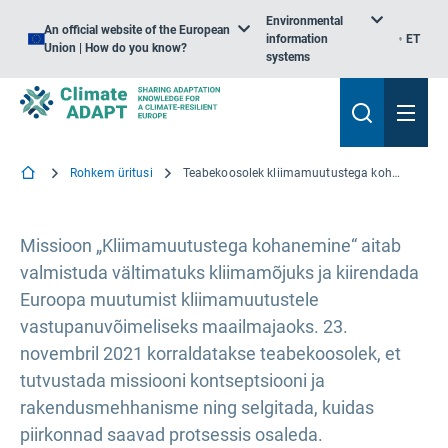
Environmental
An official website of the European
information
ET
Union | How do you know?
systems
Rohkem üritusi
Teabekoosolek kliimamuutustega kohanemist käsitleva Euroopa Liidu missiooni kohta
Missioon „Kliimamuutustega kohanemine“ aitab
valmistuda vältimatuks kliimamõjuks ja kiirendada
Euroopa muutumist kliimamuutustele
vastupanuvõimeliseks maailmajaoks. 23.
novembril 2021 korraldatakse teabekoosolek, et
tutvustada missiooni kontseptsiooni ja
rakendusmehhanisme ning selgitada, kuidas
piirkonnad saavad protsessis osaleda.