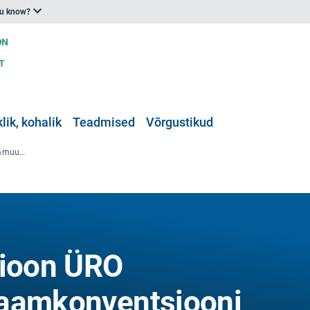
ou know?
klik, kohalik
Teadmised
Võrgustikud
Avalik konsultatsioon ÜRO kliimamuutuste raamkonventsiooni osaliste konverentsi 26. istungjärgu kliimamuutusi ja tervist käsitleva eriaruande kavandi üle
sioon ÜRO
raamkonventsiooni