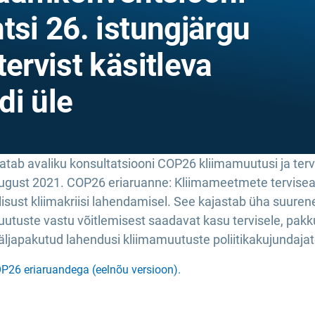
tsi 26. istungjärgu
tervist käsitleva
di üle
ab avaliku konsultatsiooni COP26 kliimamuutusi ja tervi
august 2021. COP26 eriaruanne: Kliimameetmete tervisea
isust kliimakriisi lahendamisel. See kajastab üha suuren
utuste vastu võitlemisest saadavat kasu tervisele, pak
äljapakutud lahendusi kliimamuutuste poliitikakujundajat
P26 eriaruandega (eelnõu versioon).