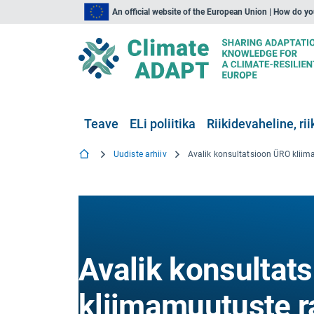
An official website of the European Union | How do y
Teave
ELi poliitika
Riikidevaheline, rii
Uudiste arhiiv
Avalik konsultat
kliimamuutuste 