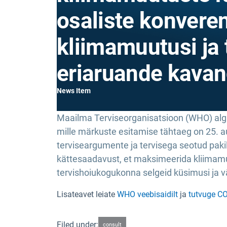
osaliste konveren
kliimamuutusi ja 
eriaruande kavan
News Item
Maailma Terviseorganisatsioon (WHO) algat
mille märkuste esitamise tähtaeg on 25. 
terviseargumente ja tervisega seotud pakil
kättesaadavust, et maksimeerida kliimamu
tervishoiukogukonna selgeid küsimusi ja v
Lisateavet leiate
WHO veebisaidilt
ja
tutvuge CO
Filed under:
consult