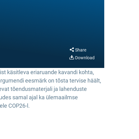
Share
Download
st käsitleva eriaruande kavandi kohta,
rgumendi eesmärk on tõsta tervise häält,
evat tõendusmaterjali ja lahenduste
kudes samal ajal ka ülemaailmse
ele COP26-l.