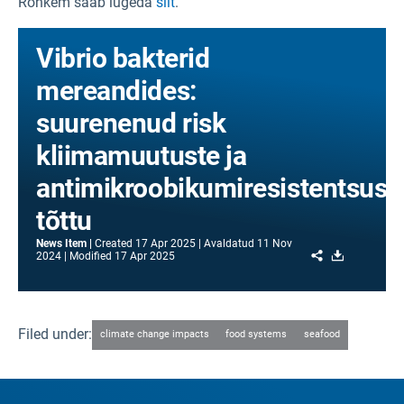
Rohkem saab lugeda
siit
.
Vibrio bakterid
mereandides:
suurenenud risk
kliimamuutuste ja
antimikroobikumiresistentsuse
tõttu
News Item
Created
17 Apr 2025
Avaldatud
11 Nov
Share
Download
2024
Modified
17 Apr 2025
Filed under:
climate change impacts
food systems
seafood