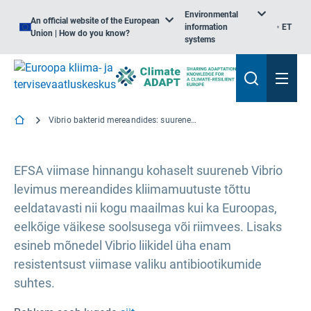
Environmental
An official website of the European
information
ET
Union | How do you know?
systems
Vibrio bakterid mereandides: suurenenud risk kliimamuutuste ja antimikroobikumiresistentsuse tõttu
EFSA viimase hinnangu kohaselt suureneb Vibrio
levimus mereandides kliimamuutuste tõttu
eeldatavasti nii kogu maailmas kui ka Euroopas,
eelkõige väikese soolsusega või riimvees. Lisaks
esineb mõnedel Vibrio liikidel üha enam
resistentsust viimase valiku antibiootikumide
suhtes.