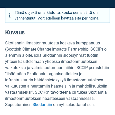
Tämä objekti on arkistoitu, koska sen sisältö on
vanhentunut. Voit edelleen käyttää sitä perintönä.
Kuvaus
Skotlannin ilmastonmuutosta koskeva kumppanuus
(Scottish Climate Change Impacts Partnership, SCCIP) oli
aiemmin aloite, jolla Skotlannin sidosryhmät tuotiin
yhteen käsittelemään yhdessä ilmastonmuutoksen
vaikutuksia ja valmistautumaan niihin. SCCIP perustettiin
”lisäämään Skotlannin organisaatioiden ja
infrastruktuurin häiriönsietokykyä ilmastonmuutoksen
vaikutusten aiheuttamiin haasteisiin ja mahdollisuuksiin
vastaamiseksi”. SCCIP:n tavoitteena oli tukea Skotlantia
ilmastonmuutoksen haasteeseen vastaamisessa.
Sopeutuminen
Skotlantiin
on nyt sulauttanut sen.