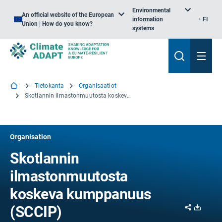
Environmental
An official website of the European
information
FI
Union | How do you know?
systems
Tietokanta
Organisaatiot
Skotlannin ilmastonmuutosta koskeva kumppanuus (SCCIP)
Organisation
Skotlannin
ilmastonmuutosta
koskeva kumppanuus
Share
Downl
(SCCIP)