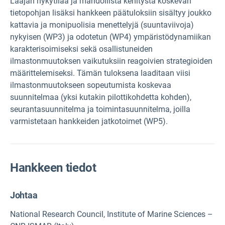
Laajan nykytilaa ja mahdollista kehitystä koskevan
tietopohjan lisäksi hankkeen päätuloksiin sisältyy joukko
kattavia ja monipuolisia menettelyjä (suuntaviivoja)
nykyisen (WP3) ja odotetun (WP4) ympäristödynamiikan
karakterisoimiseksi sekä osallistuneiden
ilmastonmuutoksen vaikutuksiin reagoivien strategioiden
määrittelemiseksi. Tämän tuloksena laaditaan viisi
ilmastonmuutokseen sopeutumista koskevaa
suunnitelmaa (yksi kutakin pilottikohdetta kohden),
seurantasuunnitelma ja toimintasuunnitelma, joilla
varmistetaan hankkeiden jatkotoimet (WP5).
Hankkeen tiedot
Johtaa
National Research Council, Institute of Marine Sciences –