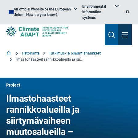
Environmental
An official website of the European
information
FI
Union | How do you know?
systems
Tietokanta
Tutkimus- ja osaamishankkeet
Ilmastohaasteet rannikkoalueilla ja siirtymävaiheen muutosalueilla – Adrianmeren alueen rajat ylittävä ratkaisu
Project
Ilmastohaasteet
rannikkoalueilla ja
siirtymävaiheen
muutosalueilla –