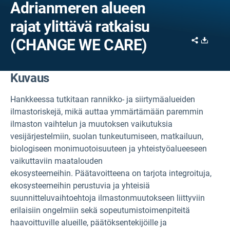
Adrianmeren alueen
rajat ylittävä ratkaisu
Share
Downl
(CHANGE WE CARE)
Kuvaus
Hankkeessa tutkitaan rannikko- ja siirtymäalueiden
ilmastoriskejä, mikä auttaa ymmärtämään paremmin
ilmaston vaihtelun ja muutoksen vaikutuksia
vesijärjestelmiin, suolan tunkeutumiseen, matkailuun,
biologiseen monimuotoisuuteen ja yhteistyöalueeseen
vaikuttaviin maatalouden
ekosysteemeihin. Päätavoitteena on tarjota integroituja,
ekosysteemeihin perustuvia ja yhteisiä
suunnitteluvaihtoehtoja ilmastonmuutokseen liittyviin
erilaisiin ongelmiin sekä sopeutumistoimenpiteitä
haavoittuville alueille, päätöksentekijöille ja