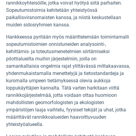
rannikkoyhteisöille, jotka voivat hyötyä siitä parhaiten.
Sopeutumistoimia kehitetään yhteistyössä
paikallisviranomaisten kanssa, ja niistä keskustellaan
muiden sidosryhmien kanssa.
Hankkeessa pyritään myös määrittelemään toimintamalli
sopeutumistoimien onnistuneiden analysointi-,
kehittämis- ja toteutusmenetelmien siirtämiseksi
pilottialueilta muihin järjestelmiin, joilla on
samankaltaisia ongelmia rajat ylittävässä mittakaavassa,
yhdenmukaistamalla menettelyjä ja tietostandardeja ja
kuromalla umpeen tietämyksessä olevia aukkoja
loppukäyttäjien kannalta. Tätä varten harkitaan viittä
rannikkojärjestelmää, jotta voidaan ottaa huomioon
mahdollisten geomorfologisten ja ekologisten
ympäristöjen laaja vaihtelu, fyysiset tekijät ja uhat, jotka
määrittävät rannikkoalueiden haavoittuvuuden
yhteistyöalueella.