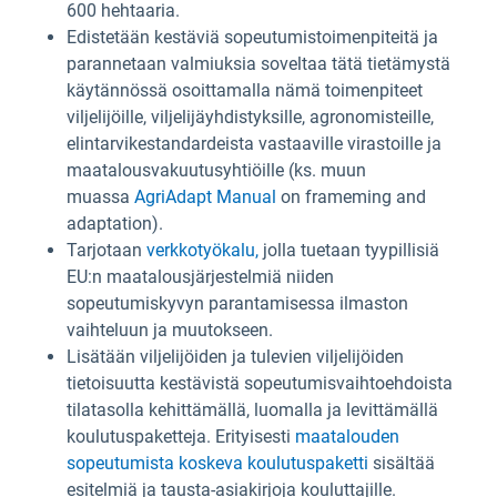
600 hehtaaria.
Edistetään kestäviä sopeutumistoimenpiteitä ja
parannetaan valmiuksia soveltaa tätä tietämystä
käytännössä osoittamalla nämä toimenpiteet
viljelijöille, viljelijäyhdistyksille, agronomisteille,
elintarvikestandardeista vastaaville virastoille ja
maatalousvakuutusyhtiöille (ks. muun
muassa
AgriAdapt Manual
on frameming and
adaptation).
Tarjotaan
verkkotyökalu,
jolla tuetaan tyypillisiä
EU:n maatalousjärjestelmiä niiden
sopeutumiskyvyn parantamisessa ilmaston
vaihteluun ja muutokseen.
Lisätään viljelijöiden ja tulevien viljelijöiden
tietoisuutta kestävistä sopeutumisvaihtoehdoista
tilatasolla kehittämällä, luomalla ja levittämällä
koulutuspaketteja. Erityisesti
maatalouden
sopeutumista koskeva koulutuspaketti
sisältää
esitelmiä ja tausta-asiakirjoja kouluttajille.