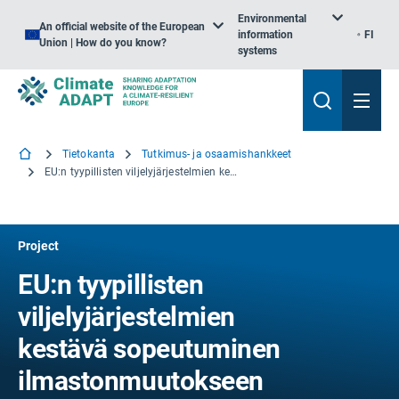
Environmental
An official website of the European
information
FI
Union | How do you know?
systems
Tietokanta
Tutkimus- ja osaamishankkeet
EU:n tyypillisten viljelyjärjestelmien kestävä sopeutuminen ilmastonmuutokseen
Project
EU:n tyypillisten
viljelyjärjestelmien
kestävä sopeutuminen
ilmastonmuutokseen