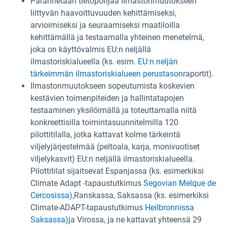
Parannetaan tietopohjaa ilmastonmuutokseen
liittyvän haavoittuvuuden kehittämiseksi,
arvioimiseksi ja seuraamiseksi maatiloilla
kehittämällä ja testaamalla yhteinen menetelmä,
joka on käyttövalmis EU:n neljällä
ilmastoriskialueella (ks. esim.
EU:n neljän
tärkeimmän ilmastoriskialueen perustason
raportit).
Ilmastonmuutokseen sopeutumista koskevien
kestävien toimenpiteiden ja hallintatapojen
testaaminen yksilöimällä ja toteuttamalla niitä
konkreettisilla toimintasuunnitelmilla 120
pilottitilalla, jotka kattavat kolme tärkeintä
viljelyjärjestelmää (peltoala, karja, monivuotiset
viljelykasvit) EU:n neljällä ilmastoriskialueella.
Pilottitilat sijaitsevat Espanjassa (ks. esimerkiksi
Climate Adapt -tapaustutkimus
Segovian Melque de
Cercosissa),
Ranskassa, Saksassa (ks. esimerkiksi
Climate-ADAPT-tapaustutkimus
Heilbronnissa
Saksassa)
ja Virossa, ja ne kattavat yhteensä 29