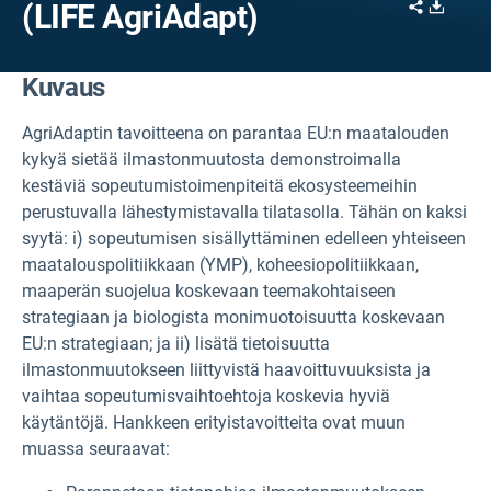
Share
Downl
(LIFE AgriAdapt)
Kuvaus
AgriAdaptin tavoitteena on parantaa EU:n maatalouden
kykyä sietää ilmastonmuutosta demonstroimalla
kestäviä sopeutumistoimenpiteitä ekosysteemeihin
perustuvalla lähestymistavalla tilatasolla. Tähän on kaksi
syytä: i) sopeutumisen sisällyttäminen edelleen yhteiseen
maatalouspolitiikkaan (YMP), koheesiopolitiikkaan,
maaperän suojelua koskevaan teemakohtaiseen
strategiaan ja biologista monimuotoisuutta koskevaan
EU:n strategiaan; ja ii) lisätä tietoisuutta
ilmastonmuutokseen liittyvistä haavoittuvuuksista ja
vaihtaa sopeutumisvaihtoehtoja koskevia hyviä
käytäntöjä. Hankkeen erityistavoitteita ovat muun
muassa seuraavat: